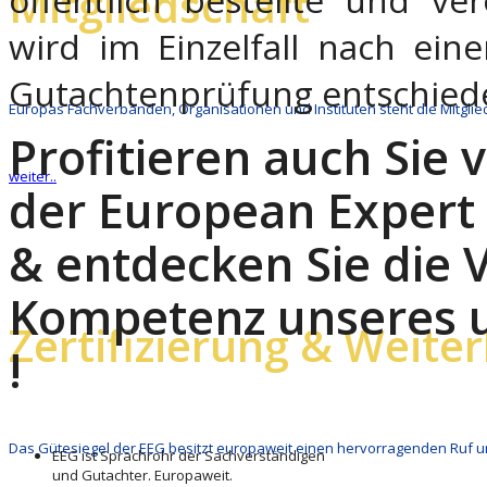
Mitgliedschaft
wird im Einzelfall nach ein
Gutachtenprüfung entschied
Europas Fachverbänden, Organisationen und Instituten steht die Mitglie
Profitieren auch Sie 
weiter..
der European Expert
& entdecken Sie die V
Kompetenz unseres 
Zertifizierung & Weite
!
Das Gütesiegel der EEG besitzt europaweit einen hervorragenden Ruf 
EEG ist Sprachrohr der Sachverständigen
und Gutachter. Europaweit.