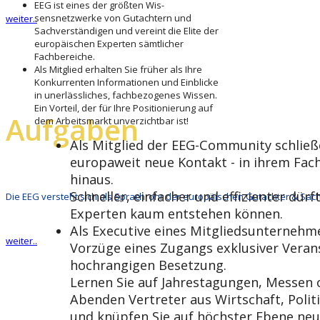
EEG ist eines der größten Wis­
sensnetzwerke von Gutachtern und
weiter..
Sachverständigen und vereint die Elite der
europäischen Experten sämtlicher
Fachbereiche.
Als Mitglied erhalten Sie früher als Ihre
Konkurrenten Informationen und Ein­blicke
in unerlässliches, fachbezogenes Wissen.
Ein Vorteil, der für Ihre Positionierung auf
Aufgaben
dem Arbeitsmarkt unverzichtbar ist!
Als Mitglied der EEG-Community schließ
europaweit neue Kontakt - in ihrem Fac
hinaus.
Schneller, einfacher und effizienter dür
Die EEG versteht sich als Sprachrohr der europäischen Gutachter & Sa
Experten kaum entstehen können.
Als Executive eines Mitgliedsunternehm
weiter..
Vorzüge eines Zugangs exklusiver Veran
hochrangigen Besetzung.
Lernen Sie auf Jahrestagungen, Messen 
Abenden Vertreter aus Wirtschaft, Poli
und knüpfen Sie auf höchster Ebene neu