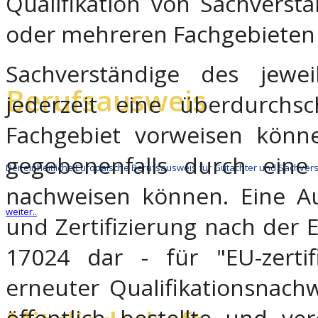
Qualifikation von Sachverst
oder mehreren Fachgebieten 
Sachverständige des jewe
Berufsausweis
jederzeit eine überdurchsch
Fachgebiet vorweisen könne
gegebenenfalls durch eine m
Der einheitliche Europäische Berufsausweis für Gutachter und Sachver
nachweisen können. Eine Au
weiter..
und Zertifizierung nach der
17024 dar - für "EU-zertifi
erneuter Qualifikationsnachw
öffentlich bestellte und ve