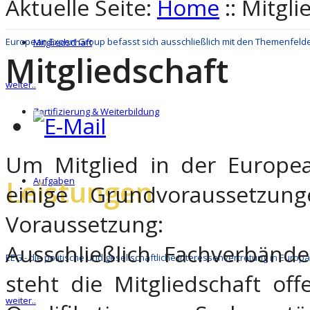
Aktuelle Seite:
Home
::
Mitgli
European Expert Group befasst sich ausschließlich mit den Themenfeld
Mitgliedschaft
Mitgliedschaft
weiter..
Zertifizierung & Weiterbildung
Um Mitglied in der Europe
Leistungen
Aufgaben
einige Grundvoraussetzung
Voraussetzung:
Ausschließlich Fachverbände
EEG - die politische und gesellschaftliche Interessenvertretung in Europa
steht die Mitgliedschaft of
weiter..